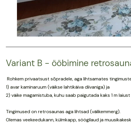
Variant B - ööbimine retrosaun
Rohkem privaatsust sõpradele, aga lihtsamates tingimuste
1) avar kaminaruum (väikse lahtikäiva diivaniga) ja
2) väike magamistuba, kuhu saab paigutada kaks 1 m laiust 
Tingimused on retrosaunas aga lihtsad (välikemmerg).
Olemas veekeedukann, külmkapp, söögilaud ja muusikakesku