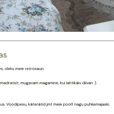
as
s, oleks meie retrosaun.
madratsit, mugavam magamine, kui lahtikäiv diivan :).
s. Voodipesu, käterätid jmt meie poolt nagu puhkemajaski.