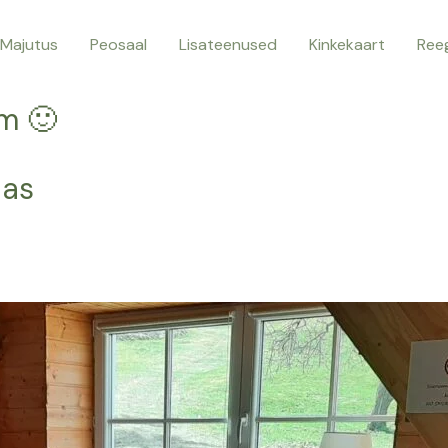
Majutus
Peosaal
Lisateenused
Kinkekaart
Reeg
m 🙂
jas