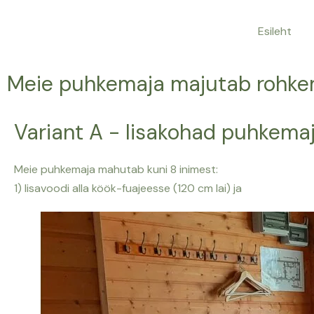
Esileht
EST
ENG
Meie puhkemaja majutab rohke
Variant A - lisakohad puhkema
Meie puhkemaja mahutab kuni 8 inimest:
1) lisavoodi alla köök-fuajeesse (120 cm lai) ja